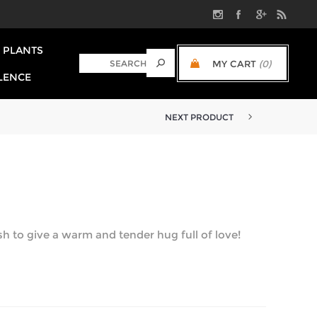
PLANTS
MY CART
(0)
LENCE
NEXT PRODUCT
h to give a warm and tender hug full of love!