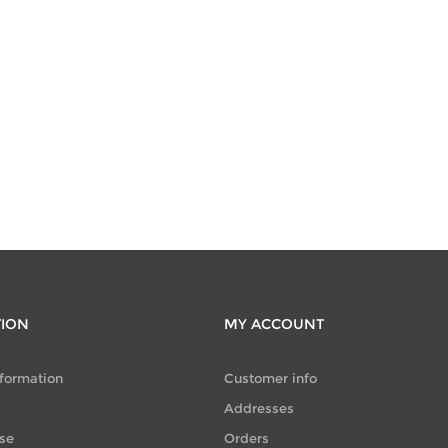
TION
MY ACCOUNT
nformation
Customer info
Addresses
se
Orders