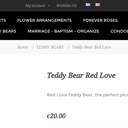
My account
Wishlist
(0)
ETS
FLOWER ARRANGEMENTS
FOREVER ROSES
Y BEARS
MARRIAGE - BAPTISM - ORGANIZE
CONDO
Home
/
TEDDY BEARS
/
Teddy Bear Red Love
Teddy Bear Red Love
Red Love Teddy Bear, the perfect plus
€20.00