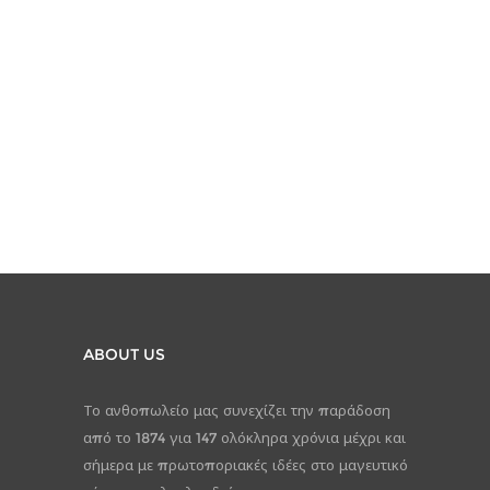
ABOUT US
Το ανθοπωλείο μας συνεχίζει την παράδοση
από το 1874 για 147 ολόκληρα χρόνια μέχρι και
σήμερα με πρωτοποριακές ιδέες στο μαγευτικό