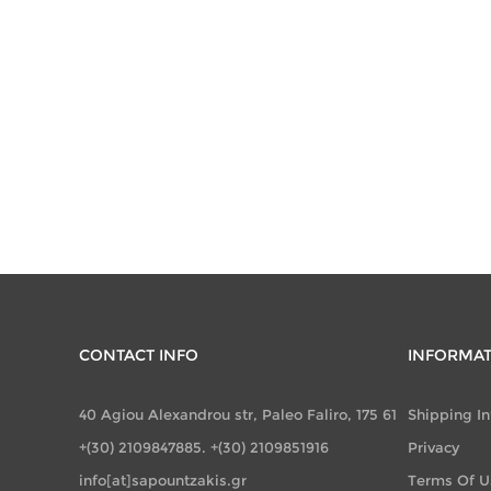
CONTACT INFO
INFORMA
40 Agiou Alexandrou str, Paleo Faliro, 175 61
Shipping I
+(30) 2109847885. +(30) 2109851916
Privacy
info[at]sapountzakis.gr
Terms Of U