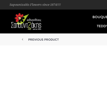
Sapountzakis Flowers since 1874!!!!
BOUQU
TEDD
PREVIOUS PRODUCT