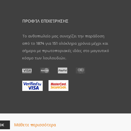
ΠΡΟΦΊΛ ΕΠΙΧΕΊΡΗΣΗΣ
Το ανθοπωλείο μας συνεχίζει την παράδοση
από το 1874 για 151 ολόκληρα χρόνια μέχρι και
σήμερα με πρωτοποριακές ιδέες στο μαγευτικό
κόσμο των λουλουδιών.
Μάθετε περισσότερα
OK
Powered by
nopCommerce