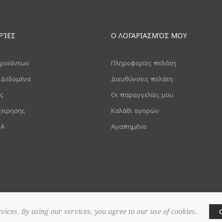
ΡΊΕΣ
Ο ΛΟΓΑΡΙΑΣΜΌΣ ΜΟΥ
ροϊόντων
Πληροφορίες πελάτη
 Δεδομένα
Διευθύνσεις πελάτη
ς
Οι παραγγελίες μου
χειρησης
Καλάθι αγορών
ΙΑ
Αγαπημένα
vices. By using our services, you agree to our use of cookies.
026 ΑΝΘΟΠΩΛΕΙΟ ΣΑΠΟΥΝΤΖΑΚΗΣ. Διατηρούνται όλα τα πνευματικά δικαιώματα.