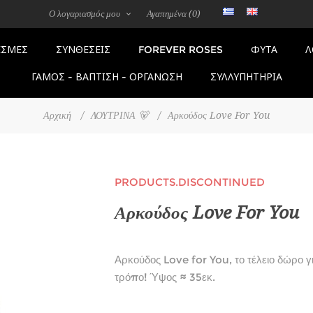
Ο λογαριασμός μου
Αγαπημένα
(0)
FOREVER ROSES
ΣΜΕΣ
ΣΥΝΘΕΣΕΙΣ
ΦΥΤΑ
Λ
ΓΑΜΟΣ - ΒΑΠΤΙΣΗ - ΟΡΓΑΝΩΣΗ
ΣΥΛΛΥΠΗΤΗΡΙΑ
Αρχική
/
ΛΟΥΤΡΙΝΑ 🐻
/
Αρκούδος Love For You
PRODUCTS.DISCONTINUED
Αρκούδος Love For You
Αρκούδος Love for You, το τέλειο δώρο γ
τρόπο! Ύψος ≈ 35εκ.