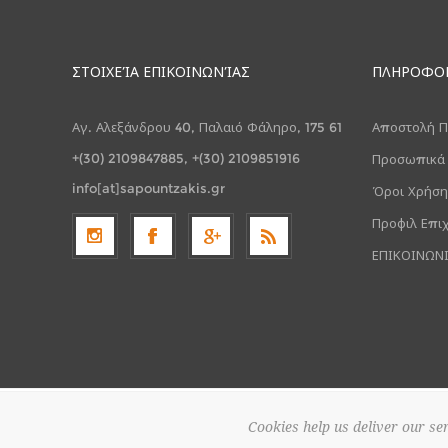
ΣΤΟΙΧΕΊΑ ΕΠΙΚΟΙΝΩΝΊΑΣ
ΠΛΗΡΟΦΟ
Αγ. Αλεξάνδρου 40, Παλαιό Φάληρο, 175 61
Αποστολή Π
+(30) 2109847885, +(30) 2109851916
Προσωπικά
info[at]sapountzakis.gr
Όροι Χρήση
Προφιλ Επι
ΕΠΙΚΟΙΝΩΝ
Cookies help us deliver our ser
Πνευματική ιδιοκτησία © 2