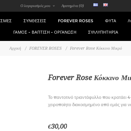
Ο λογαριασμός μου
Αγαπημένα
(0)
FOREVER ROSES
ΣΜΕΣ
ΣΥΝΘΕΣΕΙΣ
ΦΥΤΑ
Λ
ΓΑΜΟΣ - ΒΑΠΤΙΣΗ - ΟΡΓΑΝΩΣΗ
ΣΥΛΛΥΠΗΤΗΡΙΑ
Αρχική
/
FOREVER ROSES
/
Forever Rose Κόκκινο Μικρό
Forever Rose Κόκκινο Μι
Το παντοτινό τριαντάφυλλο που κρατάει 4
χειροποίητο διακοσμημένο από εμάς για ν
€30,00