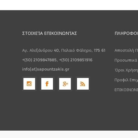
ΣΤΟΙΧΕΊΑ ΕΠΙΚΟΙΝΩΝΊΑΣ
ΠΛΗΡΟΦΟ
Αγ. Αλεξάνδρου 40, Παλαιό Φάληρο, 175 61
Αποστολή Π
+(30) 2109847885, +(30) 2109851916
Προσωπικά
info[at]sapountzakis.gr
Όροι Χρήση
Προφιλ Επι
ΕΠΙΚΟΙΝΩΝ