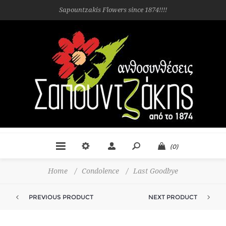
Sapountzakis Flowers since 1874!!!!
(0)
Home
/
Condolence
/
Last Goodbye
PREVIOUS PRODUCT
NEXT PRODUCT