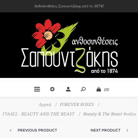
Ανθοσυνθέσεις Σαπουντζάκης από το 1874!
(0)
Αρχική
/
FOREVER ROSES
/
ΓΥΑΛΕΣ - BEAUTY AND THE BEAST
/
Beauty & The Beast Φούξια
PREVIOUS PRODUCT
NEXT PRODUCT