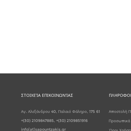
ΣΤΟΙΧΕΊΑ ΕΠΙΚΟΙΝΩΝΊΑΣ
ΠΛΗΡΟΦΟ
Αγ. Αλεξάνδρου 40, Παλαιό Φάληρο, 175 61
Αποστολή Π
+(30) 2109847885, +(30) 2109851916
Προσωπικά
info[at]sapountzakis.gr
Όροι Χρήση