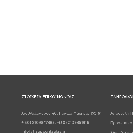
ΣΤΟΙΧΕΊΑ ΕΠΙΚΟΙΝΩΝΊΑΣ
ΠΛΗΡΟΦΟ
Αγ. Αλεξάνδρου 40, Παλαιό Φάληρο, 175 61
Αποστολή Π
+(30) 2109847885, +(30) 2109851916
Προσωπικά
info[at]sapountzakis.gr
Όροι Χρήση