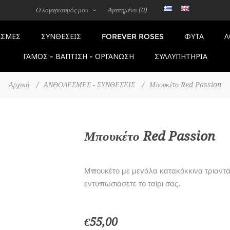
Ο λογαριασμός μου
Αγαπημένα
(0)
FOREVER ROSES
ΣΜΕΣ
ΣΥΝΘΕΣΕΙΣ
ΦΥΤΑ
Λ
ΓΑΜΟΣ - ΒΑΠΤΙΣΗ - ΟΡΓΑΝΩΣΗ
ΣΥΛΛΥΠΗΤΗΡΙΑ
Αρχική
/
ΑΝΘΟΔΕΣΜΕΣ - ΣΥΝΘΕΣΕΙΣ
/
Μπουκέτο Red Passion
Μπουκέτο Red Passion
Μπουκέτο με μεγάλα κατακόκκινα τριαντ
εντυπωσιάσετε το ταίρι σας.
€55,00