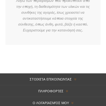
Λόγω των περιορισμών που προκύπτουν από
την εποχή, τη διαθεσιμότητα των υλικών και τις
συνθήκες της αγοράς, ίσως χρειαστεί να
αντικαταστήσουμε κάποια στοιχεία της
σύνθεσης, όπως άνθη, φυτά, βάζα ή κασπό.
Ευχαριστούμε για την κατανόησή σας.
ΣΤΟΙΧΕΊΑ ΕΠΙΚΟΙΝΩΝΊΑΣ
ΠΛΗΡΟΦΟΡΊΕΣ
Ο ΛΟΓΑΡΙΑΣΜΌΣ ΜΟΥ