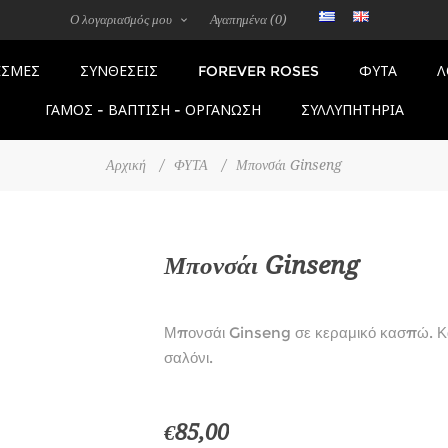
Ο λογαριασμός μου
Αγαπημένα
(0)
FOREVER ROSES
ΣΜΕΣ
ΣΥΝΘΕΣΕΙΣ
ΦΥΤΑ
Λ
ΓΑΜΟΣ - ΒΑΠΤΙΣΗ - ΟΡΓΑΝΩΣΗ
ΣΥΛΛΥΠΗΤΗΡΙΑ
Αρχική
/
ΦΥΤΑ
/
Μπονσάι Ginseng
Μπονσάι Ginseng
Μπονσάι Ginseng σε κεραμικό κασπώ. Κατ
σαλόνι.
€85,00