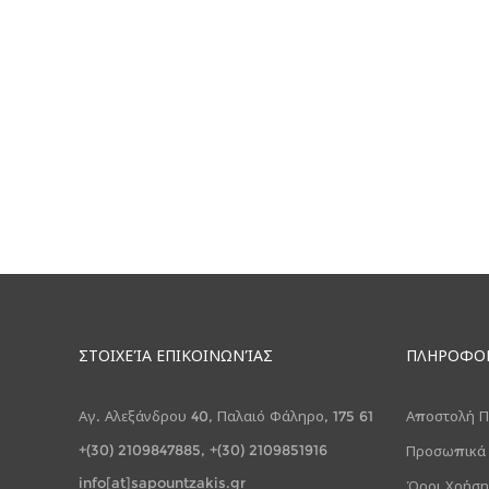
ΣΤΟΙΧΕΊΑ ΕΠΙΚΟΙΝΩΝΊΑΣ
ΠΛΗΡΟΦΟ
Αγ. Αλεξάνδρου 40, Παλαιό Φάληρο, 175 61
Αποστολή Π
+(30) 2109847885, +(30) 2109851916
Προσωπικά
info[at]sapountzakis.gr
Όροι Χρήση