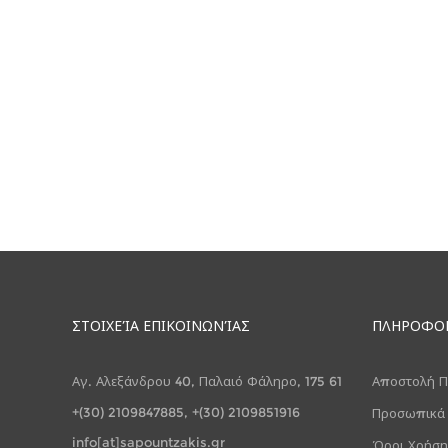
ΣΤΟΙΧΕΊΑ ΕΠΙΚΟΙΝΩΝΊΑΣ
ΠΛΗΡΟΦΟ
Αγ. Αλεξάνδρου 40, Παλαιό Φάληρο, 175 61
Αποστολή Π
+(30) 2109847885, +(30) 2109851916
Προσωπικά
info[at]sapountzakis.gr
Όροι Χρήση